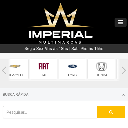
Seg a Sex: 9hs às 18hs | Sáb: 9hs às 16hs
CHEVROLET
FIAT
FORD
HONDA
HY
BUSCA RÁPIDA